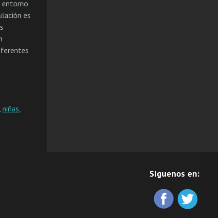
u entorno
ulación es
os
n
iferentes
,
niñas
,
Síguenos en: