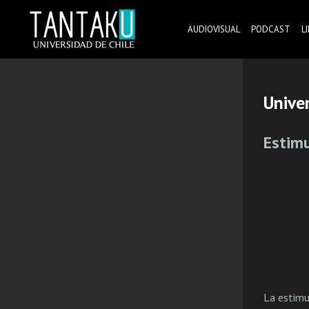
Skip
to
AUDIOVISUAL
PODCAST
L
content
Tantaku
Conecta con la diversidad y cultura de Chile
Unive
Estimu
La estimu