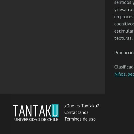
sentidos 
y desarrol
un proces
cognitivo
estimular
texturas,
Producció
Clasifica
Niños
,
ped
¿Qué es Tantaku?
Contáctanos
Términos de uso