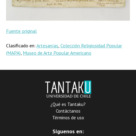
Fuente original
Clasificado en:
Artesanías
,
Colección Religiosidad Popular
(MAPA)
,
Museo de Arte Popular Americano
¿Qué es Tantaku?
Contáctanos
Términos de uso
Síguenos en: