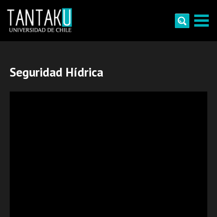
Skip
to
content
Tantaku
Conecta con la diversidad y cultura de Chile
Seguridad Hídrica