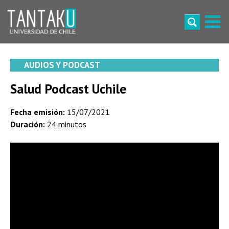
Skip
to
content
Tantaku
Conecta con la diversidad y cultura de Chile
AUDIOS Y PODCAST
Salud Podcast Uchile
Fecha emisión:
15/07/2021
Duración:
24 minutos