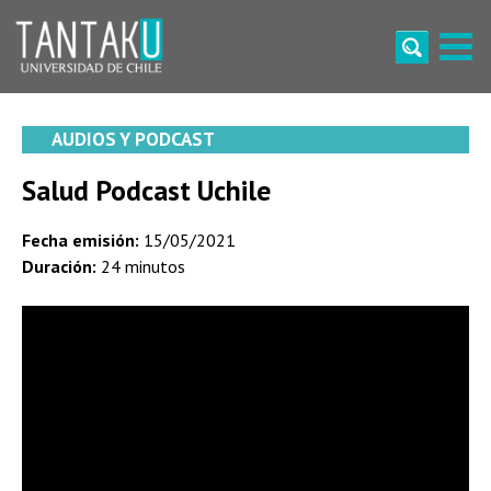
Skip
to
content
Tantaku
Conecta con la diversidad y cultura de Chile
AUDIOS Y PODCAST
Salud Podcast Uchile
Fecha emisión:
15/05/2021
Duración:
24 minutos