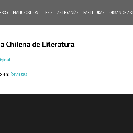
IBROS
MANUSCRITOS
TESIS
ARTESANÍAS
PARTITURAS
OBRAS DE AR
a Chilena de Literatura
iginal
do en:
Revistas
,