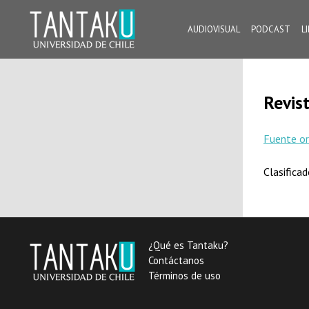
Skip
to
AUDIOVISUAL
PODCAST
L
content
Tantaku
Conecta con la diversidad y cultura de Chile
Revist
Fuente or
Clasifica
¿Qué es Tantaku?
Contáctanos
Términos de uso