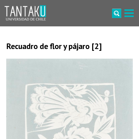
Skip
to
content
Tantaku
Conecta con la diversidad y cultura de Chile
Recuadro de flor y pájaro [2]