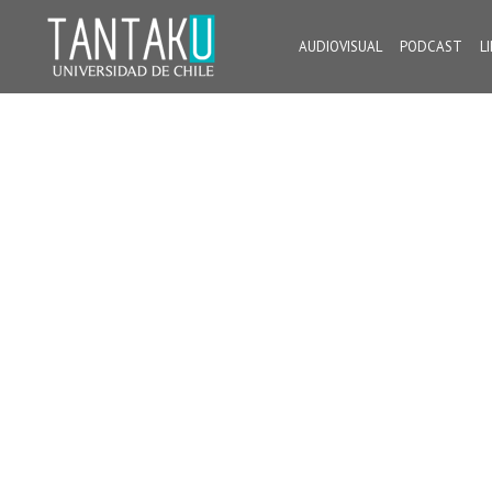
Skip
to
AUDIOVISUAL
PODCAST
L
content
Tantaku
Conecta con la diversidad y cultura de Chile