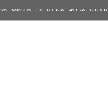
IBROS
MANUSCRITOS
TESIS
ARTESANÍAS
PARTITURAS
OBRAS DE AR