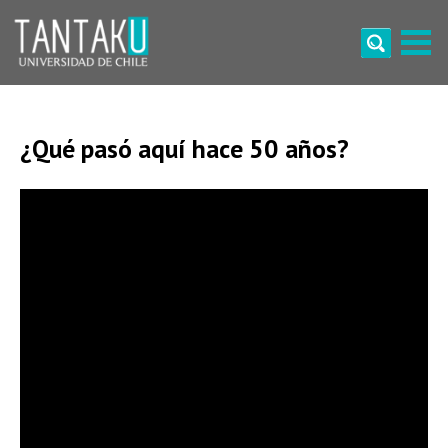
Skip
to
content
Tantaku
Conecta con la diversidad y cultura de Chile
¿Qué pasó aquí hace 50 años?