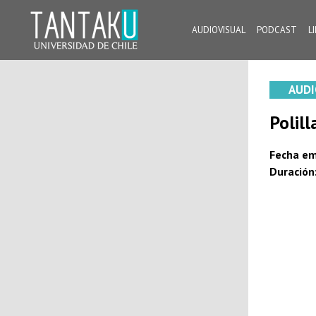
Skip
to
AUDIOVISUAL
PODCAST
L
content
Tantaku
Conecta con la diversidad y cultura de Chile
AUDI
Polill
Fecha em
Duración