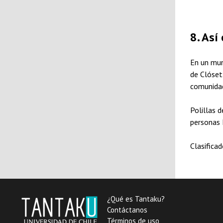
8. Así 
En un mun
de Clóset
comunidad
Polillas d
personas
Clasifica
¿Qué es Tantaku?
Contáctanos
Términos de uso