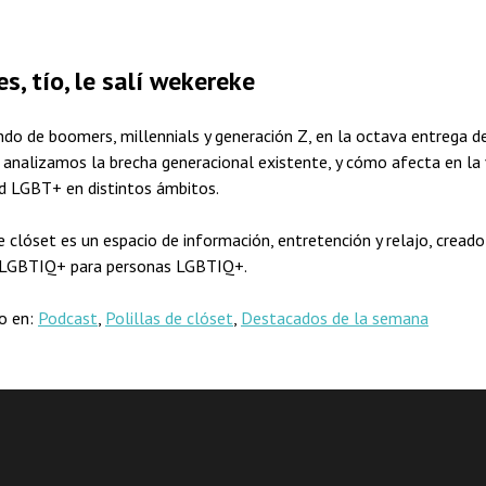
es, tío, le salí wekereke
do de boomers, millennials y generación Z, en la octava entrega de
 analizamos la brecha generacional existente, y cómo afecta en la 
 LGBT+ en distintos ámbitos.
e clóset es un espacio de información, entretención y relajo, creado
 LGBTIQ+ para personas LGBTIQ+.
do en:
Podcast
,
Polillas de clóset
,
Destacados de la semana