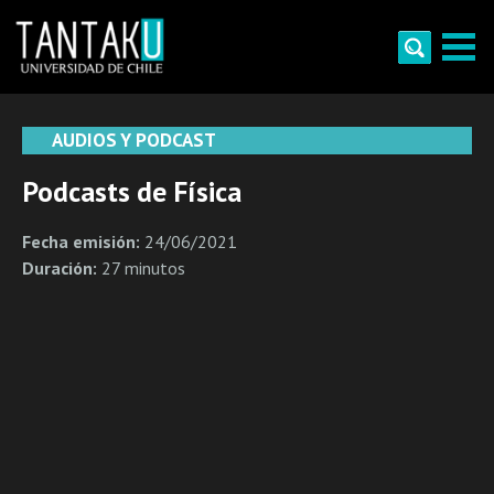
Skip
to
content
Tantaku
Conecta con la diversidad y cultura de Chile
AUDIOS Y PODCAST
Podcasts de Física
Fecha emisión:
24/06/2021
Duración:
27 minutos