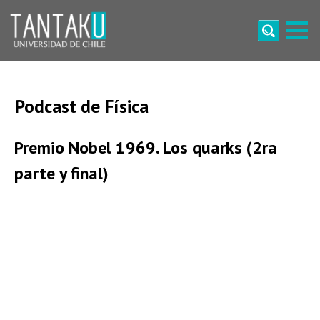
Skip
to
content
Tantaku
Conecta con la diversidad y cultura de Chile
Podcast de Física
Premio Nobel 1969. Los quarks (2ra
parte y final)