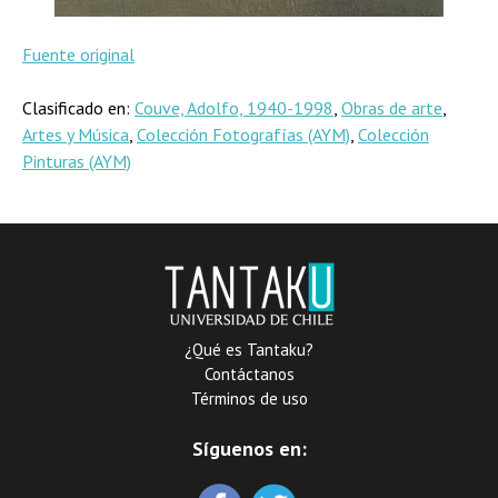
Fuente original
Clasificado en:
Couve, Adolfo, 1940-1998
,
Obras de arte
,
Artes y Música
,
Colección Fotografías (AYM)
,
Colección
Pinturas (AYM)
¿Qué es Tantaku?
Contáctanos
Términos de uso
Síguenos en: