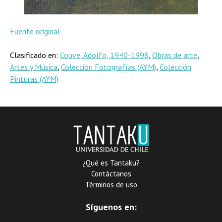
Fuente original
Clasificado en:
Couve, Adolfo, 1940-1998
,
Obras de arte
,
Artes y Música
,
Colección Fotografías (AYM)
,
Colección
Pinturas (AYM)
¿Qué es Tantaku?
Contáctanos
Términos de uso
Síguenos en: