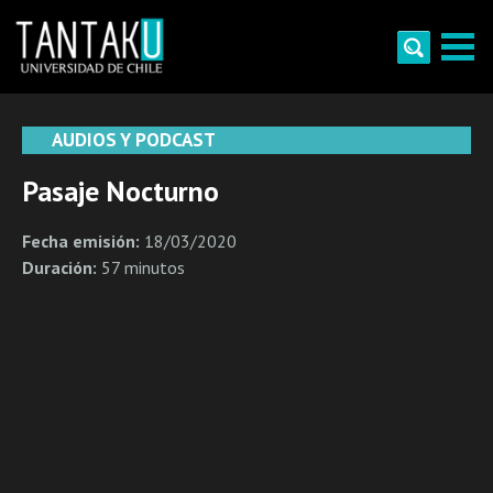
Skip
to
content
Tantaku
Conecta con la diversidad y cultura de Chile
AUDIOS Y PODCAST
Pasaje Nocturno
Fecha emisión:
18/03/2020
Duración:
57 minutos