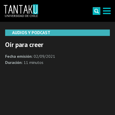
Skip
to
content
Tantaku
Conecta con la diversidad y cultura de Chile
AUDIOS Y PODCAST
Oír para creer
Fecha emisión:
02/09/2021
Duración:
11 minutos