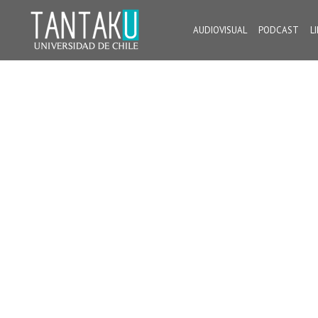
Skip
to
AUDIOVISUAL
PODCAST
L
content
Tantaku
Conecta con la diversidad y cultura de Chile