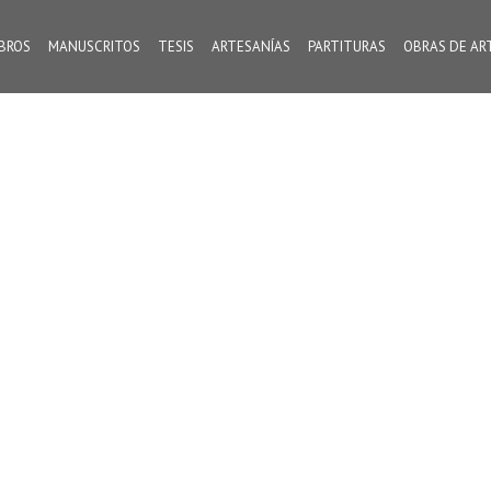
IBROS
MANUSCRITOS
TESIS
ARTESANÍAS
PARTITURAS
OBRAS DE AR