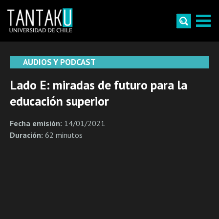
Skip
to
content
Tantaku
Conecta con la diversidad y cultura de Chile
AUDIOS Y PODCAST
Lado E: miradas de futuro para la
educación superior
Fecha emisión:
14/01/2021
Duración:
62 minutos