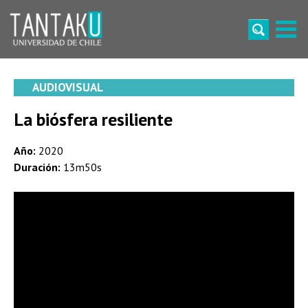
Skip
to
content
Tantaku
Conecta con la diversidad y cultura de Chile
AUDIOVISUAL
La biósfera resiliente
Año:
2020
Duración:
13m50s