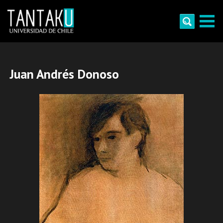
Skip
to
content
Tantaku
Conecta con la diversidad y cultura de Chile
Juan Andrés Donoso