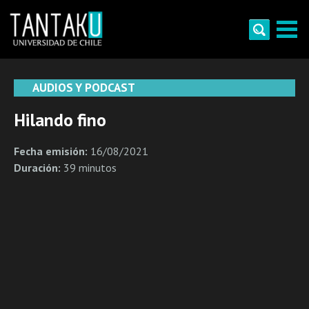
Skip
to
content
Tantaku
Conecta con la diversidad y cultura de Chile
AUDIOS Y PODCAST
Hilando fino
Fecha emisión:
16/08/2021
Duración:
39 minutos