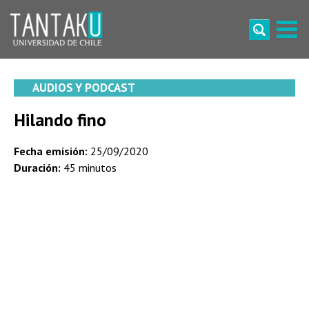
Skip
to
content
Tantaku
Conecta con la diversidad y cultura de Chile
AUDIOS Y PODCAST
Hilando fino
Fecha emisión:
25/09/2020
Duración:
45 minutos