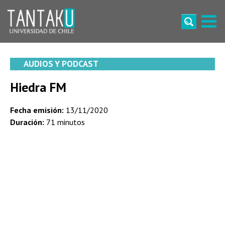
Skip
to
content
Tantaku
Conecta con la diversidad y cultura de Chile
AUDIOS Y PODCAST
Hiedra FM
Fecha emisión:
13/11/2020
Duración:
71 minutos