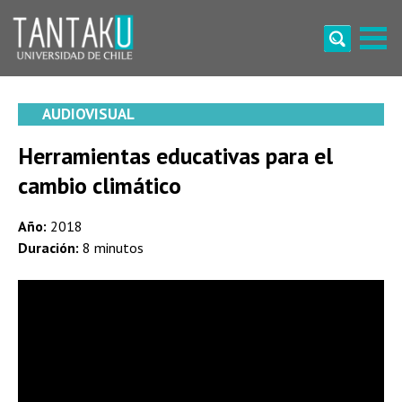
Skip
to
content
Tantaku
Conecta con la diversidad y cultura de Chile
AUDIOVISUAL
Herramientas educativas para el
cambio climático
Año:
2018
Duración:
8 minutos