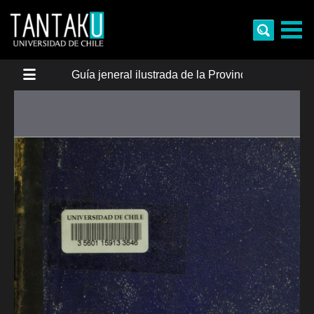
Skip
to
content
Tantaku
Conecta con la diversidad y cultura de Chile