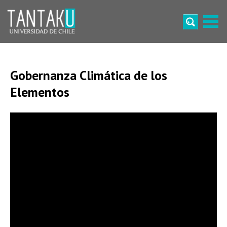
Skip
to
content
Tantaku
Conecta con la diversidad y cultura de Chile
Gobernanza Climática de los
Elementos