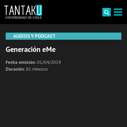
Skip
to
content
Tantaku
Conecta con la diversidad y cultura de Chile
AUDIOS Y PODCAST
Generación eMe
Fecha emisión:
01/04/2019
Duración:
61 minutos