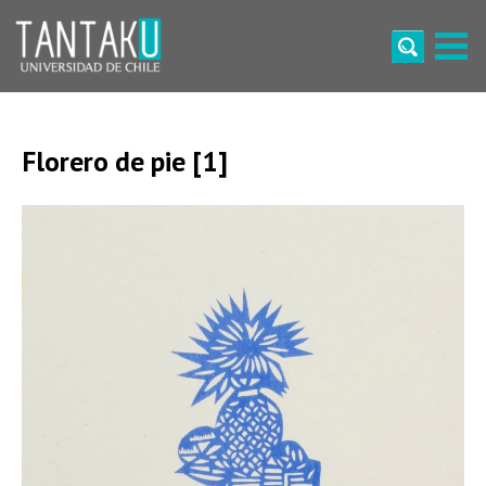
Skip
to
content
Tantaku
Conecta con la diversidad y cultura de Chile
Florero de pie [1]