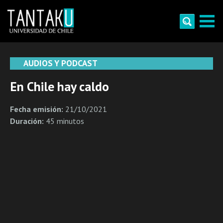
Skip
to
content
Tantaku
Conecta con la diversidad y cultura de Chile
AUDIOS Y PODCAST
En Chile hay caldo
Fecha emisión:
21/10/2021
Duración:
45 minutos