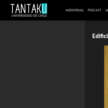
Skip
to
AUDIOVISUAL
PODCAST
L
content
Tantaku
Conecta con la diversidad y cultura de Chile
Edific