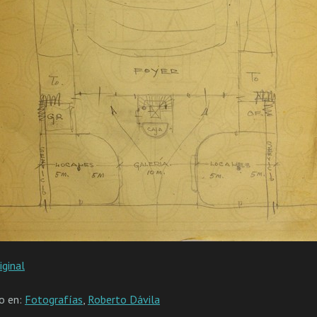
iginal
do en:
Fotografías
,
Roberto Dávila