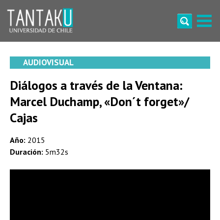
Skip
to
content
Tantaku
Conecta con la diversidad y cultura de Chile
AUDIOVISUAL
Diálogos a través de la Ventana:
Marcel Duchamp, «Don´t forget»/
Cajas
Año:
2015
Duración:
5m32s