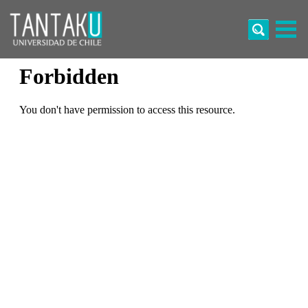
Skip
to
content
Tantaku
Conecta con la diversidad y cultura de Chile