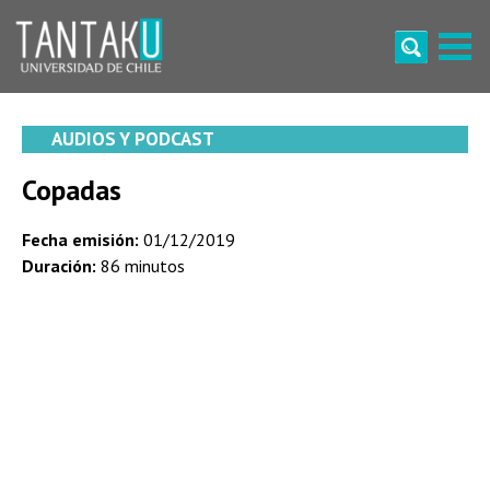
Skip
to
content
Tantaku
Conecta con la diversidad y cultura de Chile
AUDIOS Y PODCAST
Copadas
Fecha emisión:
01/12/2019
Duración:
86 minutos