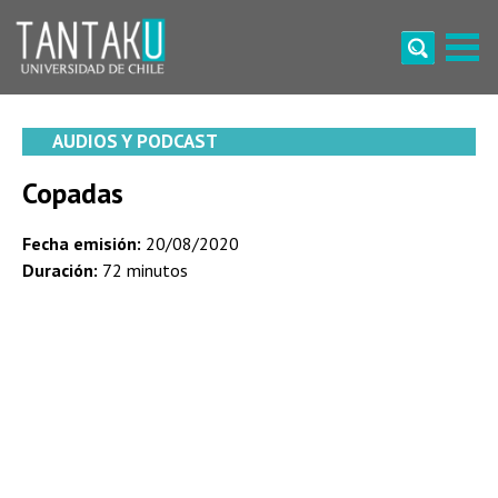
Skip
to
content
Tantaku
Conecta con la diversidad y cultura de Chile
AUDIOS Y PODCAST
Copadas
Fecha emisión:
20/08/2020
Duración:
72 minutos