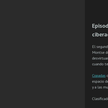
Episod
ciber
El segund
Montse de
desvirtua
cuando te
Copadas
c
espacio d
y a las mu
Clasifica