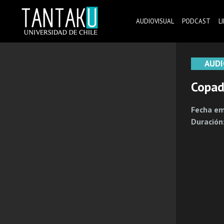
Skip
to
AUDIOVISUAL
PODCAST
L
content
Tantaku
Conecta con la diversidad y cultura de Chile
AUDI
Copad
Fecha em
Duración