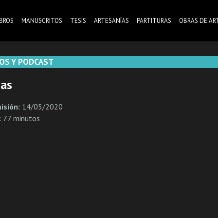
IBROS
MANUSCRITOS
TESIS
ARTESANÍAS
PARTITURAS
OBRAS DE AR
OS Y PODCAST
as
isión:
14/05/2020
:
77 minutos