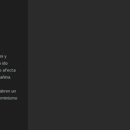
ni y
 ido
o afecta
añina.
 abren un
feminismo