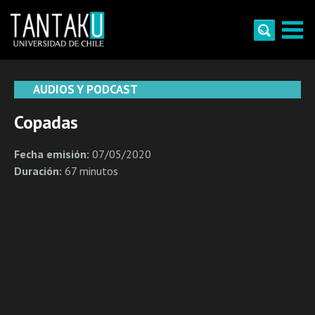
Skip
to
content
Tantaku
Conecta con la diversidad y cultura de Chile
AUDIOS Y PODCAST
Copadas
Fecha emisión:
07/05/2020
Duración:
67 minutos