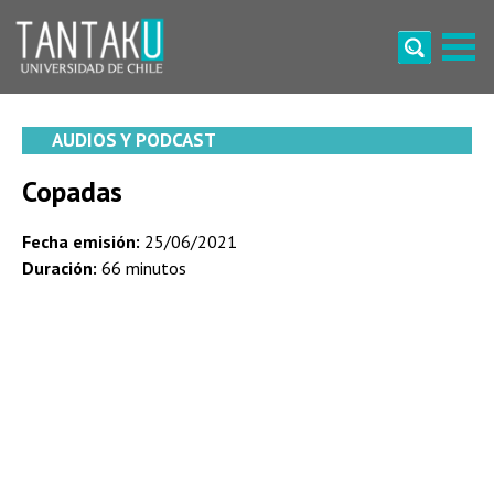
Skip
to
content
Tantaku
Conecta con la diversidad y cultura de Chile
AUDIOS Y PODCAST
Copadas
Fecha emisión:
25/06/2021
Duración:
66 minutos