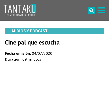
Skip
to
content
Tantaku
Conecta con la diversidad y cultura de Chile
AUDIOS Y PODCAST
Cine pal que escucha
Fecha emisión:
04/07/2020
Duración:
69 minutos