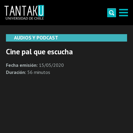
Skip
to
content
Tantaku
Conecta con la diversidad y cultura de Chile
AUDIOS Y PODCAST
Cine pal que escucha
Fecha emisión:
15/05/2020
Duración:
56 minutos