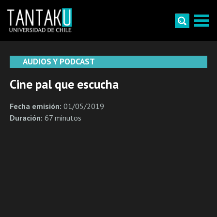
Skip
to
content
Tantaku
Conecta con la diversidad y cultura de Chile
AUDIOS Y PODCAST
Cine pal que escucha
Fecha emisión:
01/05/2019
Duración:
67 minutos