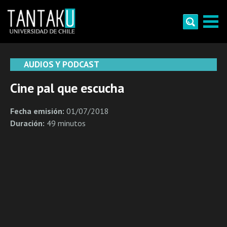
Skip
to
content
Tantaku
Conecta con la diversidad y cultura de Chile
AUDIOS Y PODCAST
Cine pal que escucha
Fecha emisión:
01/07/2018
Duración:
49 minutos