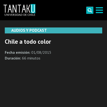
Skip
to
content
Tantaku
Conecta con la diversidad y cultura de Chile
AUDIOS Y PODCAST
Chile a todo color
Fecha emisión:
01/08/2015
Duración:
66 minutos