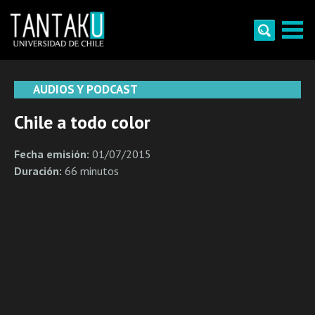
Skip
to
content
Tantaku
Conecta con la diversidad y cultura de Chile
AUDIOS Y PODCAST
Chile a todo color
Fecha emisión:
01/07/2015
Duración:
66 minutos