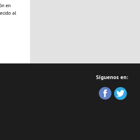
ón en
recido al
Síguenos en: