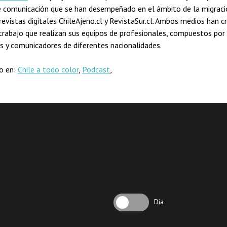
 comunicación que se han desempeñado en el ámbito de la migraci
 revistas digitales ChileAjeno.cl y RevistaSur.cl. Ambos medios han c
 trabajo que realizan sus equipos de profesionales, compuestos por
as y comunicadores de diferentes nacionalidades.
do en:
Chile a todo color
,
Podcast
,
Día