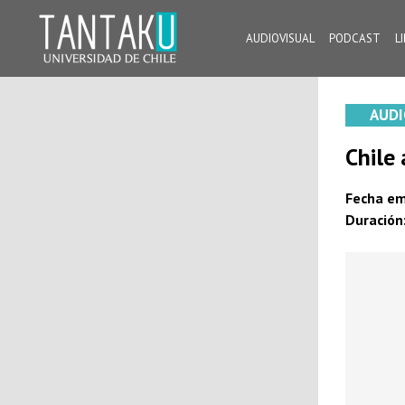
Skip
to
AUDIOVISUAL
PODCAST
L
content
Tantaku
Conecta con la diversidad y cultura de Chile
AUDI
Chile 
Fecha em
Duración