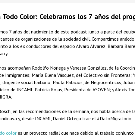
a Todo Color: Celebramos los 7 años del pr
mos 7 años del nacimiento de este podcast junto a parte del equip
ntantes de organizaciones de la sociedad civil. Compartimos anécdo
unto a los ex conductores del espacio Álvaro Álvarez, Bárbara Barre
arry.
nos acompañan Rodolfo Noriega y Vanessa González, de la Coordi
de Inmigrantes; María Elena Vásquez, del Colectivo sin Fronteras; 
, dirigente social haitiano; Paola Palacios, de Negrocentricxs; Julián
rídico de INCAMI; Patricia Rojas, Presidenta de ASOVEN; y Alexis Tor
IGRA.
Bosch, en las recomendaciones de la semana, nos habla acerca de l
andinava y, desde INCAMI, Daniel Ortega trae el #DatoMigratorio.
odo color
es un proyecto radial que nace debido al trabajo conjunto