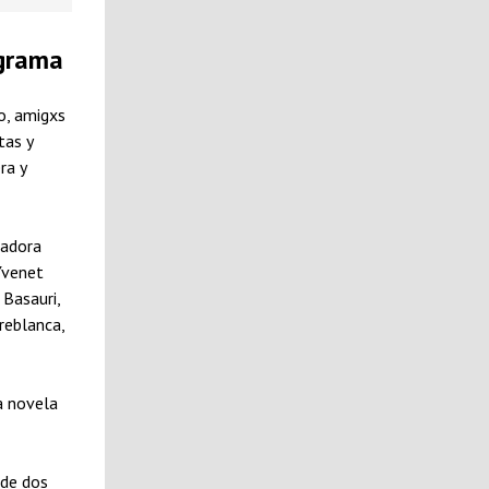
ograma
o, amigxs
tas y
ra y
nadora
Yvenet
 Basauri,
reblanca,
a novela
 de dos