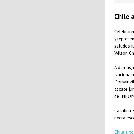
Chile 
Celebrare
y represe
saludos j
Wilson Ch
A demás, 
Nacional 
Dorsainvil
asesor ju
de INFOM
Catalina 
negra esc
Chile a t