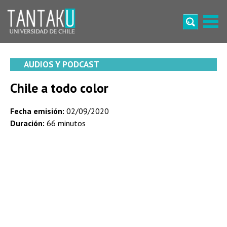
Skip
to
content
Tantaku
Conecta con la diversidad y cultura de Chile
AUDIOS Y PODCAST
Chile a todo color
Fecha emisión:
02/09/2020
Duración:
66 minutos