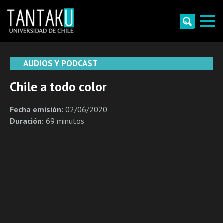
Skip
to
content
Tantaku
Conecta con la diversidad y cultura de Chile
AUDIOS Y PODCAST
Chile a todo color
Fecha emisión:
02/06/2020
Duración:
69 minutos