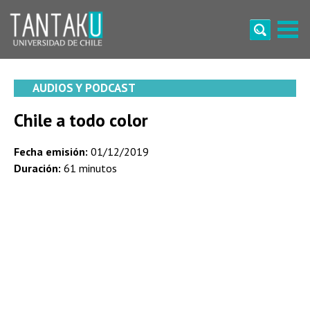
Skip
to
content
Tantaku
Conecta con la diversidad y cultura de Chile
AUDIOS Y PODCAST
Chile a todo color
Fecha emisión:
01/12/2019
Duración:
61 minutos