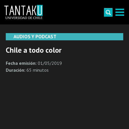
Skip
to
content
Tantaku
Conecta con la diversidad y cultura de Chile
AUDIOS Y PODCAST
Chile a todo color
Fecha emisión:
01/05/2019
Duración:
65 minutos