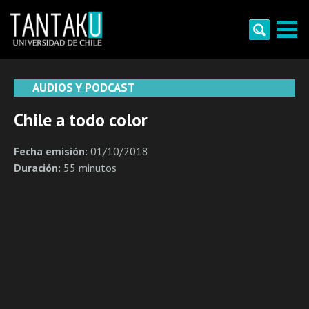
Skip
to
content
Tantaku
Conecta con la diversidad y cultura de Chile
AUDIOS Y PODCAST
Chile a todo color
Fecha emisión:
01/10/2018
Duración:
55 minutos