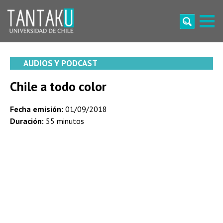
Skip
to
content
Tantaku
Conecta con la diversidad y cultura de Chile
AUDIOS Y PODCAST
Chile a todo color
Fecha emisión:
01/09/2018
Duración:
55 minutos